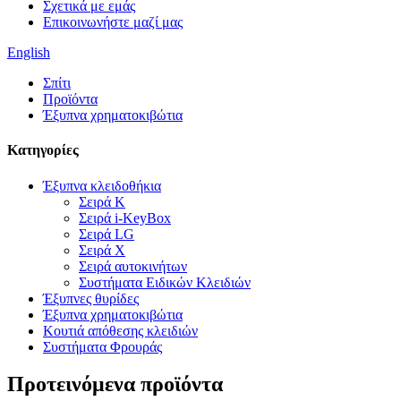
Σχετικά με εμάς
Επικοινωνήστε μαζί μας
English
Σπίτι
Προϊόντα
Έξυπνα χρηματοκιβώτια
Κατηγορίες
Έξυπνα κλειδοθήκια
Σειρά Κ
Σειρά i-KeyBox
Σειρά LG
Σειρά X
Σειρά αυτοκινήτων
Συστήματα Ειδικών Κλειδιών
Έξυπνες θυρίδες
Έξυπνα χρηματοκιβώτια
Κουτιά απόθεσης κλειδιών
Συστήματα Φρουράς
Προτεινόμενα προϊόντα