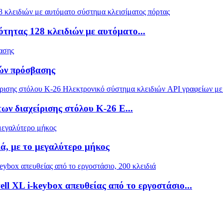
ότητας 128 κλειδιών με αυτόματο...
ιών πρόσβασης
ν διαχείρισης στόλου K-26 E...
ιά, με το μεγαλύτερο μήκος
 XL i-keybox απευθείας από το εργοστάσιο...