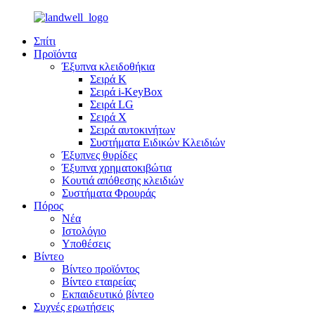
Σπίτι
Προϊόντα
Έξυπνα κλειδοθήκια
Σειρά Κ
Σειρά i-KeyBox
Σειρά LG
Σειρά X
Σειρά αυτοκινήτων
Συστήματα Ειδικών Κλειδιών
Έξυπνες θυρίδες
Έξυπνα χρηματοκιβώτια
Κουτιά απόθεσης κλειδιών
Συστήματα Φρουράς
Πόρος
Νέα
Ιστολόγιο
Υποθέσεις
Βίντεο
Βίντεο προϊόντος
Βίντεο εταιρείας
Εκπαιδευτικό βίντεο
Συχνές ερωτήσεις