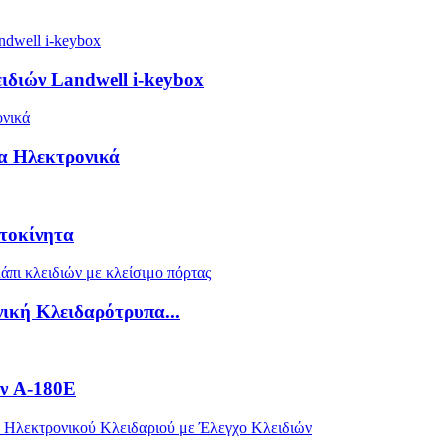
ιδιών Landwell i-keybox
α Ηλεκτρονικά
υτοκίνητα
ική Κλειδαρότρυπα...
ών A-180E