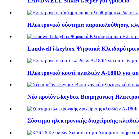
LANDWELL Smart keeper για γραφείο
Ηλεκτρονικό σύστημα παρακολούθησης κλε
Landwell i-keybox Ψηφιακά Κλειδαρότρυπ
Ηλεκτρονικό κουτί κλειδιών A-180D για α
Νέο προϊόν i-keybox Βιομηχανική Ηλεκτρον
Σύστημα ηλεκτρονικής διαχείρισης κλειδι