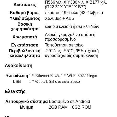
Π566 χιλ. X Υ380 χιλ. X Β177 χιλ.
Διαστάσεις
(Π22.3" X Υ15" X Β7")
Καθαρό βάρος
περίπου 19,6 κιλά (43,2 λίβρες)
Υλικά σώματος
Χάλυβας + ABS
Βασική
έως 26 κλειδιά ή σετ κλειδιών
χωρητικότητα
Λευκό, γκρι, ξύλινο σιτάρι ή
Χρωματιστά
προσαρμοσμένο
Εγκατάσταση
Τοποθέτηση σε τοίχο
Περιβαλλοντική
-20° έως +55°C, 95% σχετική
καταλληλότητα
υγρασία χωρίς συμπύκνωση
Ανακοίνωση
Ανακοίνωση
1 * Ethernet RJ45, 1 * Wi-Fi 802.11b/g/n
USB
1 * Θύρα USB στο εσωτερικό
Ελεγκτής
Λειτουργικό σύστημα
Βασισμένο σε Android
Μνήμη
2GB RAM + 8GB ROM