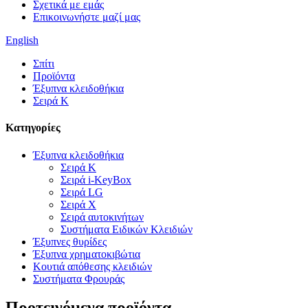
Σχετικά με εμάς
Επικοινωνήστε μαζί μας
English
Σπίτι
Προϊόντα
Έξυπνα κλειδοθήκια
Σειρά Κ
Κατηγορίες
Έξυπνα κλειδοθήκια
Σειρά Κ
Σειρά i-KeyBox
Σειρά LG
Σειρά X
Σειρά αυτοκινήτων
Συστήματα Ειδικών Κλειδιών
Έξυπνες θυρίδες
Έξυπνα χρηματοκιβώτια
Κουτιά απόθεσης κλειδιών
Συστήματα Φρουράς
Προτεινόμενα προϊόντα