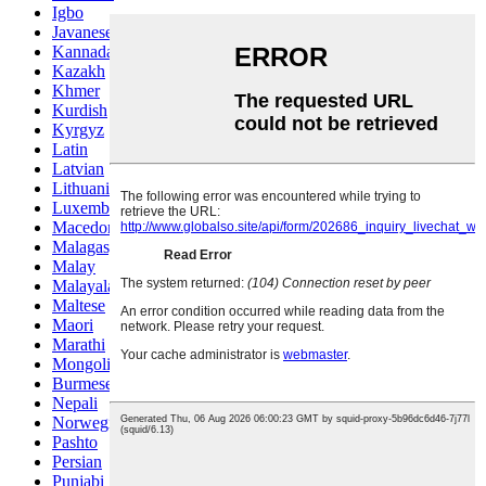
Igbo
Javanese
Kannada
Kazakh
Khmer
Kurdish
Kyrgyz
Latin
Latvian
Lithuanian
Luxembou..
Macedonian
Malagasy
Malay
Malayalam
Maltese
Maori
Marathi
Mongolian
Burmese
Nepali
Norwegian
Pashto
Persian
Punjabi