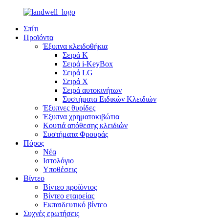
Σπίτι
Προϊόντα
Έξυπνα κλειδοθήκια
Σειρά Κ
Σειρά i-KeyBox
Σειρά LG
Σειρά X
Σειρά αυτοκινήτων
Συστήματα Ειδικών Κλειδιών
Έξυπνες θυρίδες
Έξυπνα χρηματοκιβώτια
Κουτιά απόθεσης κλειδιών
Συστήματα Φρουράς
Πόρος
Νέα
Ιστολόγιο
Υποθέσεις
Βίντεο
Βίντεο προϊόντος
Βίντεο εταιρείας
Εκπαιδευτικό βίντεο
Συχνές ερωτήσεις