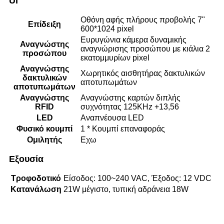
UI
Οθόνη αφής πλήρους προβολής 7"
Επίδειξη
600*1024 pixel
Ευρυγώνια κάμερα δυναμικής
Αναγνώστης
αναγνώρισης προσώπου με κιάλια 2
προσώπου
εκατομμυρίων pixel
Αναγνώστης
Χωρητικός αισθητήρας δακτυλικών
δακτυλικών
αποτυπωμάτων
αποτυπωμάτων
Αναγνώστης
Αναγνώστης καρτών διπλής
RFID
συχνότητας 125KHz +13,56
LED
Αναπνέουσα LED
Φυσικό κουμπί
1 * Κουμπί επαναφοράς
Ομιλητής
Εχω
Εξουσία
Τροφοδοτικό
Είσοδος: 100~240 VAC, Έξοδος: 12 VDC
Κατανάλωση
21W μέγιστο, τυπική αδράνεια 18W